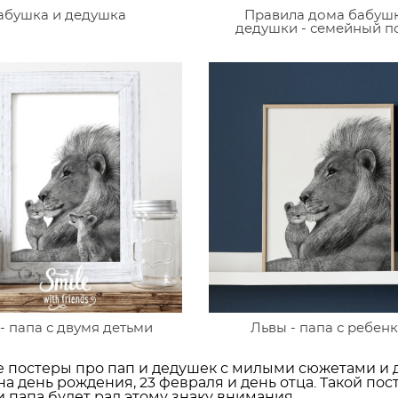
абушка и дедушка
Правила дома бабуш
дедушки - семейный п
- папа с двумя детьми
Львы - папа с ребен
 постеры про пап и дедушек с милыми сюжетами и
на день рождения, 23 февраля и день отца. Такой пос
и папа будет рад этому знаку внимания.