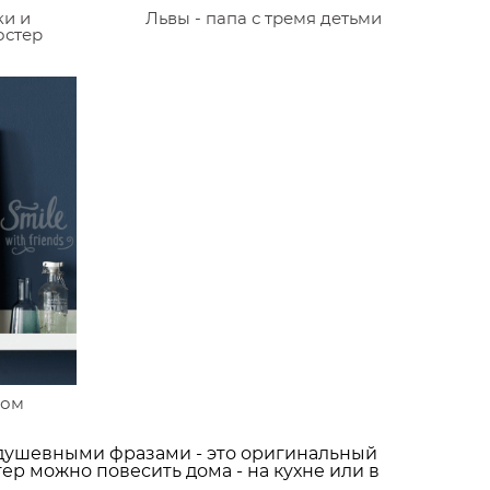
ки и
Львы - папа с тремя детьми
остер
ком
 душевными фразами - это оригинальный
тер можно повесить дома - на кухне или в