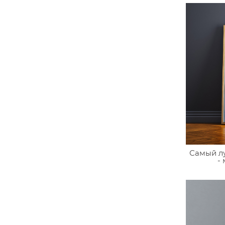
Самый л
-