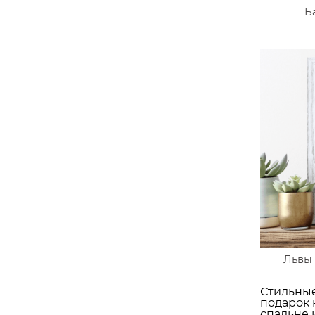
Б
Львы 
Стильные
подарок 
спальне 