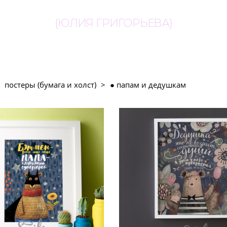
{ЮЛИЯ ГРИГОРЬЕВА}
постеры (бумага и холст)
>
● папам и дедушкам