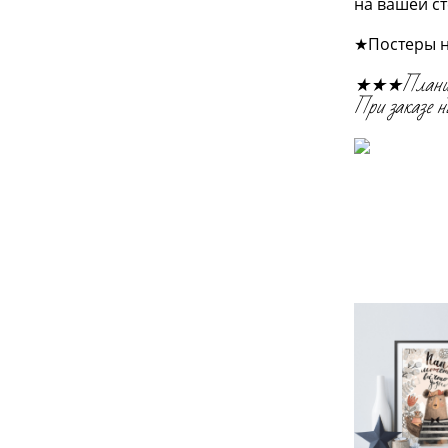
на вашей ст
★Постеры н
★★★Планирует
При заказе н