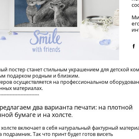
со
Ми
ег
ин
ый постер станет стильным украшением для детской ко
ым подарком родным и близким.
теров осуществляется на профессиональном оборудован
енных материалах.
--------------------------
редлагаем два варианта печати: на плотной
нной бумаге и на холсте
.
 холсте включает в себя натуральный фактурный матери
а подрамник. Так что принт будет готов висеть