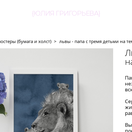
{ЮЛИЯ ГРИГОРЬЕВА}
постеры (бумага и холст)
>
львы - папа с тремя детьми на т
Л
н
Па
не
вс
Се
жи
ра
Вы
по