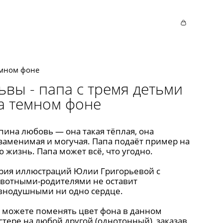
емном фоне
ьвы - папа с тремя детьми
а темном фоне
пина любовь — она такая тёплая, она
заменимая и могучая. Папа подаёт пример на
ю жизнь. Папа может всё, что угодно.
рия иллюстраций Юлии Григорьевой с
вотными-родителями не оставит
внодушными ни одно сердце.
 можете поменять цвет фона в данном
стере на любой другой (однотонный), заказав