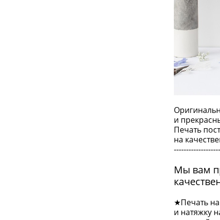
Оригинальн
и прекрасн
Печать пос
на качеств
------------------
Мы вам п
качестве
★Печать на
и натяжку н