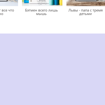
 все что
Бэтмен всего лишь
Львы - папа с тремя
но
мышь
детьми