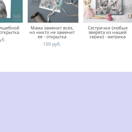
олшебной
Мама заменит всех,
Сестрички (любые
 открытка
но никто не заменит
зверята из нашей
ее - открытка
серии) - метрика
уб.
100 pуб.