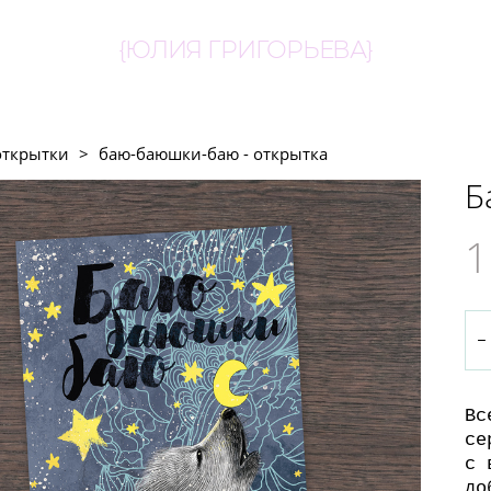
{ЮЛИЯ ГРИГОРЬЕВА}
открытки
>
баю-баюшки-баю - открытка
Б
1
Вс
се
с 
до