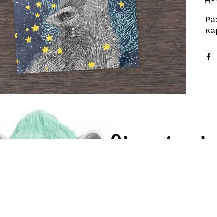
Ра
ка