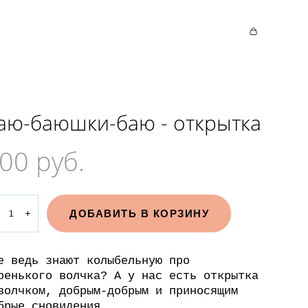
аю-баюшки-баю - открытка
00 pуб.
ДОБАВИТЬ В КОРЗИНУ
е ведь знают колыбельную про
ренького волчка? А у нас есть открытка
волчком, добрым-добрым и приносящим
брые сновидения.