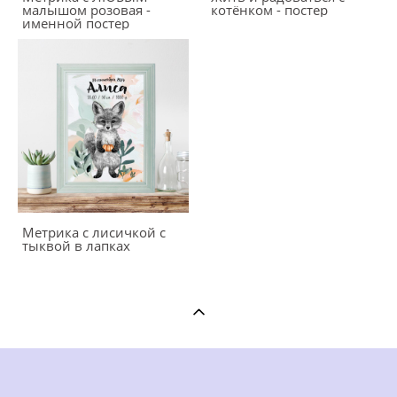
малышом розовая -
котёнком - постер
именной постер
Метрика с лисичкой с
тыквой в лапках