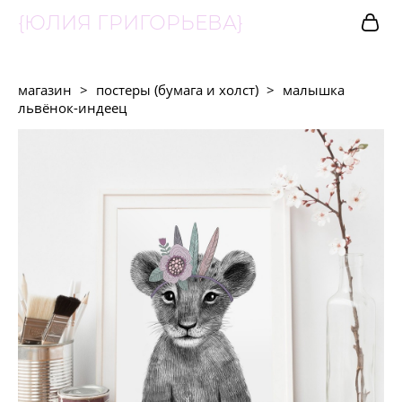
{ЮЛИЯ ГРИГОРЬЕВА}
магазин
>
постеры (бумага и холст)
>
малышка
львёнок-индеец