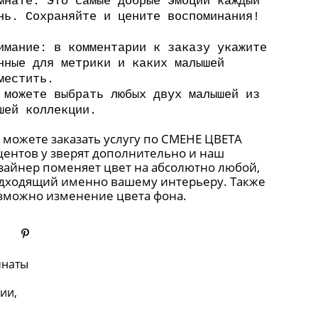
мнате. Это самые добрые эмоции каждый
нь. Сохраняйте и цените воспоминания!
имание: в комментарии к заказу укажите
нные для метрики и каких малышей
местить.
 можете выбрать любых двух малышей из
шей
коллекции.
 можете заказать услугу по
СМЕНЕ ЦВЕТА
центов у зверят дополнительно и наш
зайнер поменяет цвет на абсолютно любой,
дходящий именно вашему интерьеру. Также
зможно изменение цвета фона.
мнаты
ии,