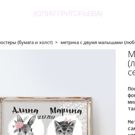
{ЮЛИЯ ГРИГОРЬЕВА}
постеры (бумага и холст)
>
метрика с двумя малышами (любы
М
(
с
По
фо
ми
та
Ме
са