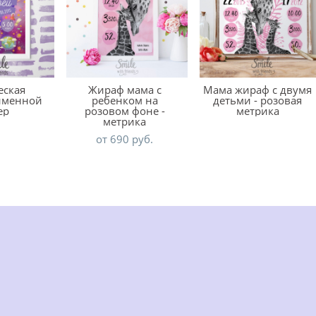
еская
Жираф мама с
Мама жираф с двумя
 именной
ребенком на
детьми - розовая
ер
розовом фоне -
метрика
метрика
от 690 pуб.