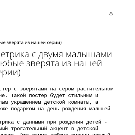
е зверята из нашей серии)
етрика с двумя малышами
любые зверята из нашей
ерии)
стер с зверятами на сером растительном
не. Такой постер будет стильным и
лым украшением детской комнаты, а
кже подарком на день рождения малышей.
трика с данными при рождении детей -
мый трогательный акцент в детской