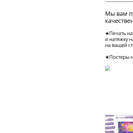
------------------
Мы вам п
качестве
★Печать на
и натяжку н
на вашей ст
★Постеры н