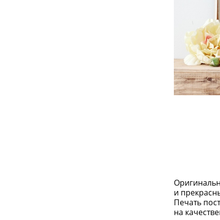
Оригинальн
и прекрасн
Печать пос
на качеств