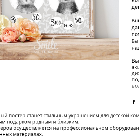
ко
де
Вн
да
по
Вы
на
Вы
ак
ди
по
во
ый постер станет стильным украшением для детской ко
ым подарком родным и близким.
теров осуществляется на профессиональном оборудован
енных материалах.