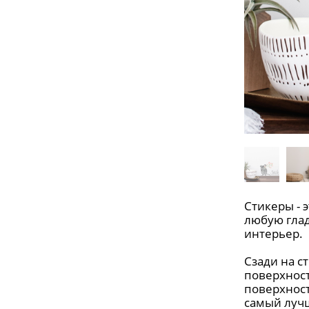
Стикеры - 
любую глад
интерьер.
Сзади на с
поверхност
поверхност
самый луч