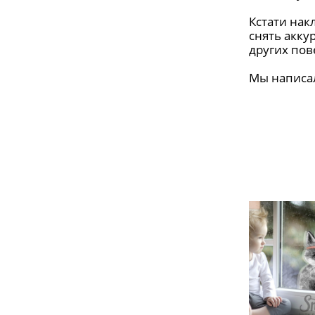
Кстати нак
снять акку
других пов
Мы написал