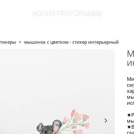
{ЮЛИЯ ГРИГОРЬЕВА}
стикеры
>
мышонок с цветком - стикер интерьерный
М
и
Ми
см
ха
мы
ис
★Р
мы
★В
гл