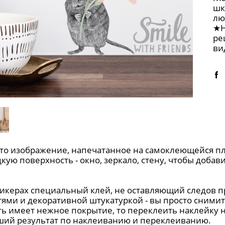
шк
лю
★Н
ре
ви
это изображение, напечатанное на самоклеющейся пл
кую поверхность - окно, зеркало, стену, чтобы доба
тикерах специальный клей, не оставляющий следов п
ями и декоративной штукатуркой - вы просто cнимите
ь имеет нежное покрытие, то переклеить наклейку н
ший результат по наклеиванию и переклеиванию.