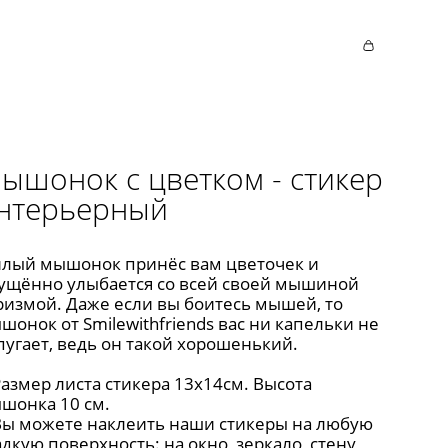
ышонок с цветком - стикер
нтерьерный
лый мышонок принёс вам цветочек и
ущённо улыбается со всей своей мышиной
ризмой. Даже если вы боитесь мышей, то
шонок от Smilewithfriends вас ни капельки не
пугает, ведь он такой хорошенький.
азмер листа стикера 13х14см. Высота
шонка 10 см.
ы можете наклеить наши стикеры на любую
адкую поверхность: на окно, зеркало, стену,