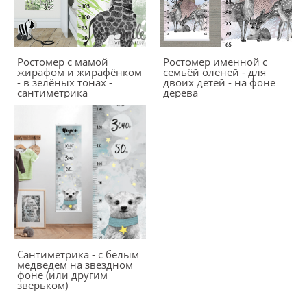
Ростомер с мамой
Ростомер именной с
жирафом и жирафёнком
семьёй оленей - для
- в зелёных тонах -
двоих детей - на фоне
сантиметрика
дерева
Сантиметрика - с белым
медведем на звёздном
фоне (или другим
зверьком)