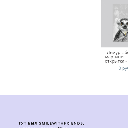
Лемур с 
мартини -
открытка -
0 pу
ТУТ БЫЛ SMILEWITHFRIENDS,