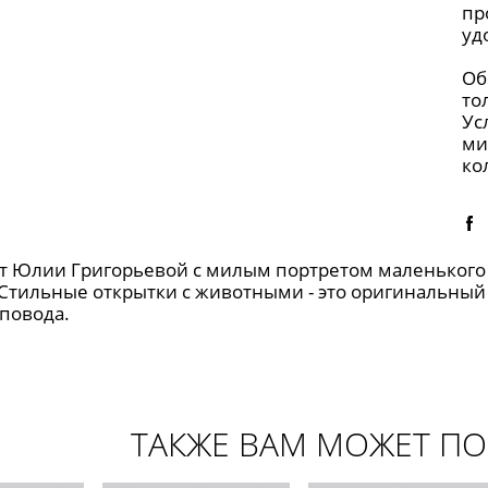
пр
уд
Об
то
Ус
ми
ко
т Юлии Григорьевой c милым портретом маленького 
Стильные открытки с животными - это оригинальный 
 повода.
ТАКЖЕ ВАМ МОЖЕТ П