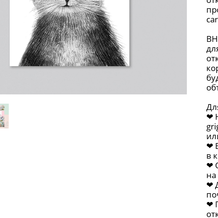
пр
ca
ВН
дл
от
ко
бу
объ
Дл
❤︎
gr
ил
❤︎
в 
❤︎
на
❤︎
по
❤︎
от