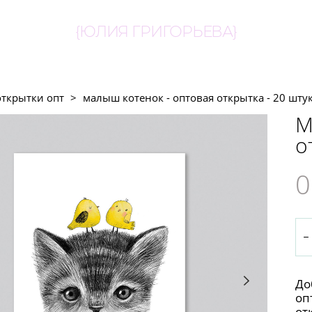
{ЮЛИЯ ГРИГОРЬЕВА}
открытки опт
>
малыш котенок - оптовая открытка - 20 шту
М
о
0
До
оп
от