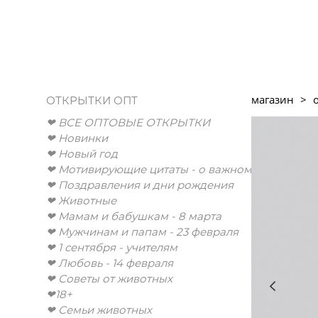
магазин
>
ОТКРЫТКИ ОПТ
❤︎ ВСЕ ОПТОВЫЕ ОТКРЫТКИ
❤︎ Новинки
❤︎ Новый год
❤︎ Мотивирующие цитаты - о важном
❤︎ Поздравления и дни рождения
❤︎ Животные
❤︎ Мамам и бабушкам - 8 марта
❤︎ Мужчинам и папам - 23 февраля
❤︎ 1 сентября - учителям
❤︎ Любовь - 14 февраля
❤︎ Советы от животных
❤︎18+
❤︎ Семьи животных