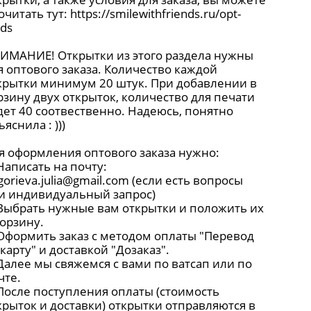
очитать тут:
https://smilewithfriends.ru/opt-
rds
ИМАНИЕ! Открытки из этого раздела нужны
я оптового заказа. Количество каждой
крытки минимум 20 штук. При добавлении в
рзину двух открыток, количество для печати
дет 40 соотвественно. Надеюсь, понятно
яснила : )))
я оформления оптового заказа нужно:
 Написать на почту:
igorieva.julia@gmail.com
(если есть вопросы
и индивидуальный запрос)
 Выбрать нужные вам открытки и положить их
корзину.
 Оформить заказ с методом оплаты "Перевод
 карту" и доставкой "Дозаказ".
 Далее мы свяжемся с вами по ватсап или по
чте.
 После поступления оплаты (стоимость
крыток и доставки) открытки отправляются в