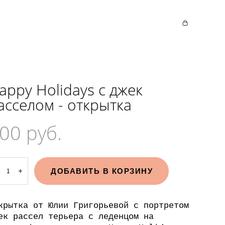
appy Holidays c джек
асселом - открытка
00 pуб.
ДОБАВИТЬ В КОРЗИНУ
крытка от Юлии Григорьевой с портретом
ек рассел терьера с леденцом на