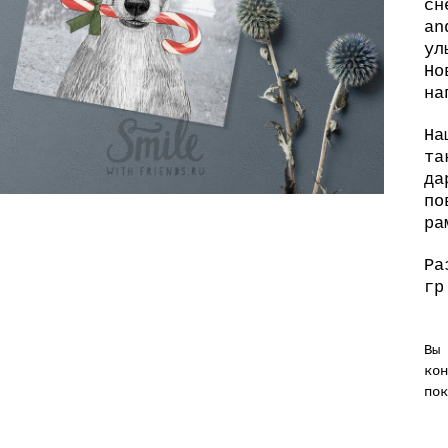
сн
an
ул
Но
на
На
та
да
по
ра
Ра
гр
Вы
кон
пок