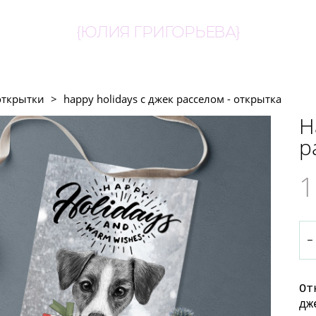
{ЮЛИЯ ГРИГОРЬЕВА}
открытки
>
happy holidays c джек расселом - открытка
H
р
1
От
дж