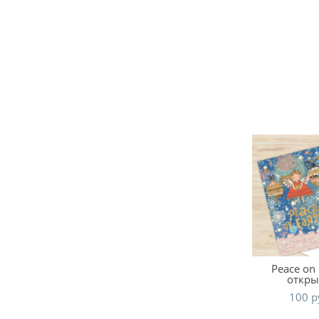
Peace on 
откры
100 p