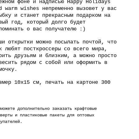
ежном фоне и надписью Happy Holidays
d warm wishes непременно вызовет у вас
ыбку и станет прекрасным подарком на
вый год, который долго будет
поминать о вас получателю :)
ши открытки можно посылать почтой, что
к любят посткроссеры со всего мира,
рить друзьям и близким, а можно просто
весить рядом с собой или оформить в
мочку.
змер 10х15 см, печать на картоне 300
 можете дополнительно заказать
крафтовые
верты
и
пластиковые пакеты для оптовых
упателей
.