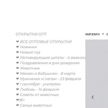
магазин
>
ОТКРЫТКИ ОПТ
❤︎ ВСЕ ОПТОВЫЕ ОТКРЫТКИ
❤︎ Новинки
❤︎ Новый год
❤︎ Мотивирующие цитаты - о важном
❤︎ Поздравления и дни рождения
❤︎ Животные
❤︎ Мамам и бабушкам - 8 марта
❤︎ Мужчинам и папам - 23 февраля
❤︎ 1 сентября - учителям
❤︎ Любовь - 14 февраля
❤︎ Советы от животных
❤︎18+
❤︎ Семьи животных