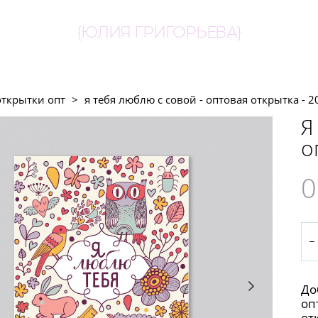
{ЮЛИЯ ГРИГОРЬЕВА}
открытки опт
>
я тебя люблю с совой - оптовая открытка - 2
Я
о
0
До
оп
от