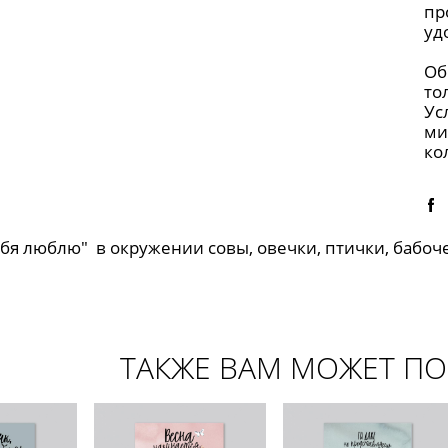
пр
уд
Об
то
Ус
ми
ко
ебя люблю" в окружении совы, овечки, птички, бабоче
ТАКЖЕ ВАМ МОЖЕТ П