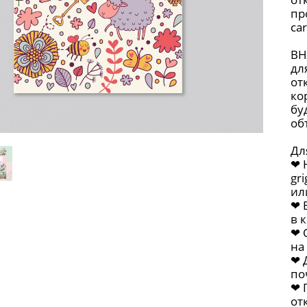
пр
ca
ВН
дл
от
ко
бу
объ
Дл
❤︎
gr
ил
❤︎
в 
❤︎
на
❤︎
по
❤︎
от