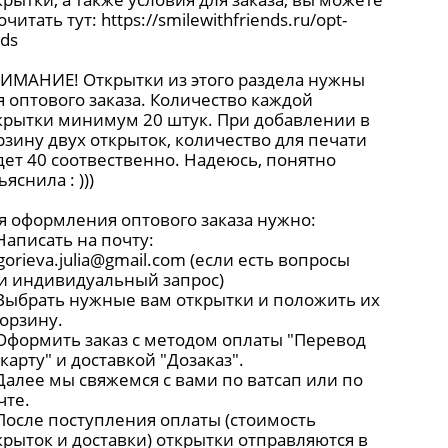
очитать тут:
https://smilewithfriends.ru/opt-
rds
ИМАНИЕ! Открытки из этого раздела нужны
я оптового заказа. Количество каждой
крытки минимум 20 штук. При добавлении в
рзину двух открыток, количество для печати
дет 40 соотвественно. Надеюсь, понятно
яснила : )))
я оформления оптового заказа нужно:
 Написать на почту:
igorieva.julia@gmail.com
(если есть вопросы
и индивидуальный запрос)
 Выбрать нужные вам открытки и положить их
корзину.
 Оформить заказ с методом оплаты "Перевод
 карту" и доставкой "Дозаказ".
 Далее мы свяжемся с вами по ватсап или по
чте.
 После поступления оплаты (стоимость
крыток и доставки) открытки отправляются в