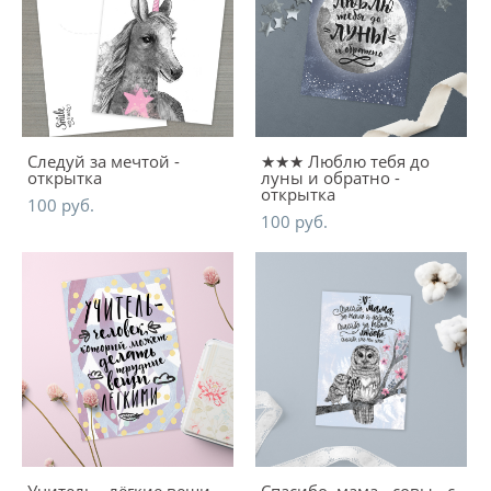
Следуй за мечтой -
★★★ Люблю тебя до
открытка
луны и обратно -
открытка
100 pуб.
100 pуб.
Учитель - лёгкие вещи -
Спасибо, мама - совы - с