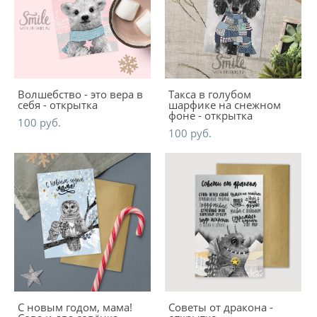
Волшебство - это вера в
Такса в голубом
себя - открытка
шарфике на снежном
фоне - открытка
100 pуб.
100 pуб.
С новым годом, мама!
Советы от дракона -