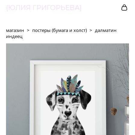
{ЮЛИЯ ГРИГОРЬЕВА}
магазин
>
постеры (бумага и холст)
>
далматин
индеец