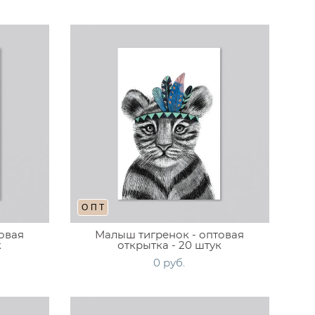
ОПТ
овая
Малыш тигренок - оптовая
к
открытка - 20 штук
0 pуб.