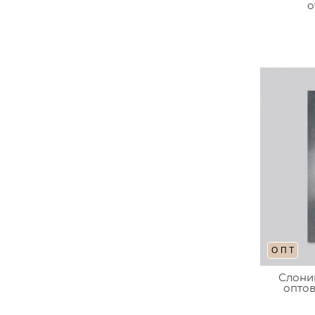
о
ОПТ
Слоник
оптов