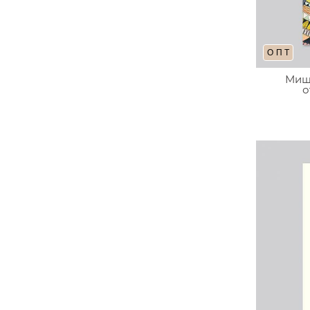
ОПТ
Мишк
о