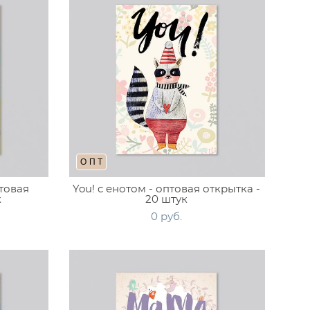
ОПТ
товая
You! c енотом - оптовая открытка -
к
20 штук
0 pуб.