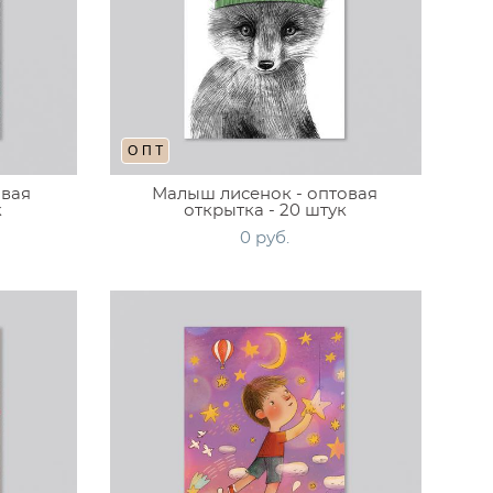
ОПТ
овая
Малыш лисенок - оптовая
к
открытка - 20 штук
0 pуб.