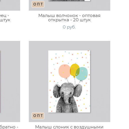
ОПТ
ец -
Малыш волчонок - оптовая
 штук
открытка - 20 штук
0 pуб.
ОПТ
братно -
Малыш слоник с воздушными