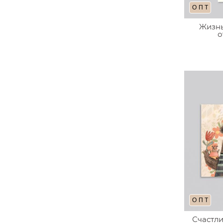
ОПТ
Жизнь
о
ОПТ
Счастли