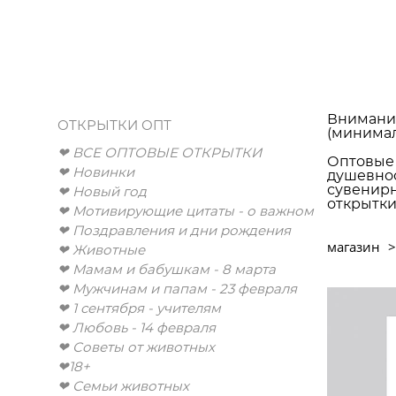
Внимание
ОТКРЫТКИ ОПТ
(минимал
❤︎ ВСЕ ОПТОВЫЕ ОТКРЫТКИ
Оптовые 
❤︎ Новинки
душевнос
сувенирн
❤︎ Новый год
открытки
❤︎ Мотивирующие цитаты - о важном
❤︎ Поздравления и дни рождения
магазин
>
❤︎ Животные
❤︎ Мамам и бабушкам - 8 марта
❤︎ Мужчинам и папам - 23 февраля
❤︎ 1 сентября - учителям
❤︎ Любовь - 14 февраля
❤︎ Советы от животных
❤︎18+
❤︎ Семьи животных