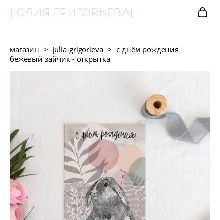
{ЮЛИЯ ГРИГОРЬЕВА}
магазин
>
julia-grigorieva
>
с днём рождения -
бежевый зайчик - открытка