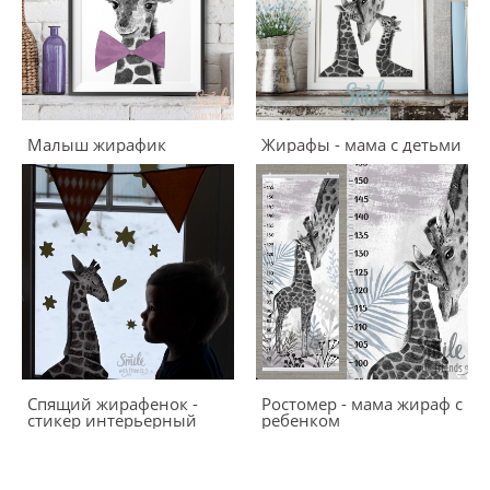
Малыш жирафик
Жирафы - мама с детьми
Спящий жирафенок -
Ростомер - мама жираф с
стикер интерьерный
ребенком