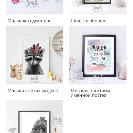
Малышка единорог
Шью с любовью
Малыш енотик-индеец
Метрика с китами -
именной постер