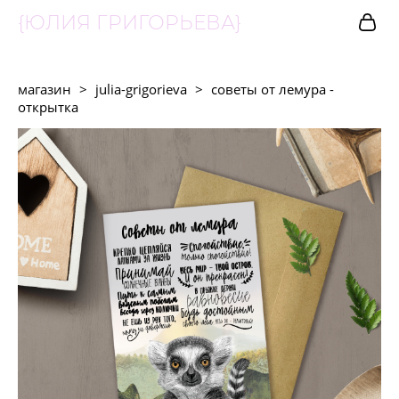
{ЮЛИЯ ГРИГОРЬЕВА}
магазин
>
julia-grigorieva
>
советы от лемура -
открытка