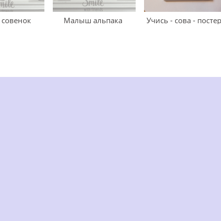
совенок
Малыш альпака
Учись - сова - посте