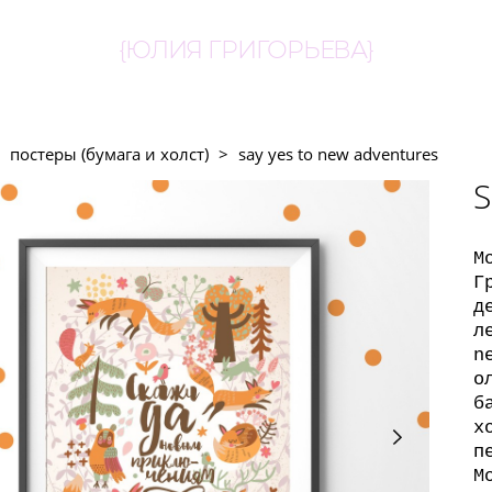
{ЮЛИЯ ГРИГОРЬЕВА}
постеры (бумага и холст)
>
say yes to new adventures
S
М
Г
д
л
n
о
б
х
п
М