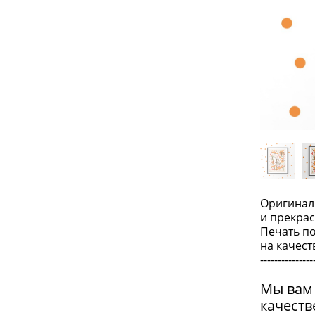
Оригинал
и прекра
Печать п
на качест
---------------
Мы вам 
качеств