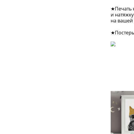
★Печать н
и натяжку
на вашей 
★Постеры