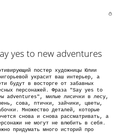
ay yes to new adventures
отивирующий постер художницы Юлии
ригорьевой украсит ваш интерьер, а
ети будут в восторге от забавных
есных персонажей. Фраза "Say yes to
ew adventures", милые лисички в лесу,
лень, сова, птички, зайчики, цветы,
абочки. Множество деталей, которые
очется снова и снова рассматривать, а
ерсонажи не могут не влюбить в себя.
ожно придумать много историй про