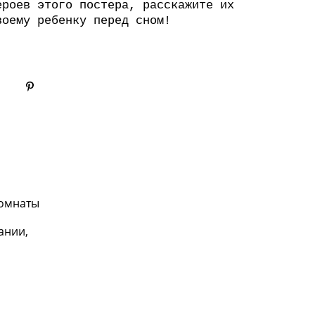
ероев этого постера, расскажите их
воему ребенку перед сном!
комнаты
ании,