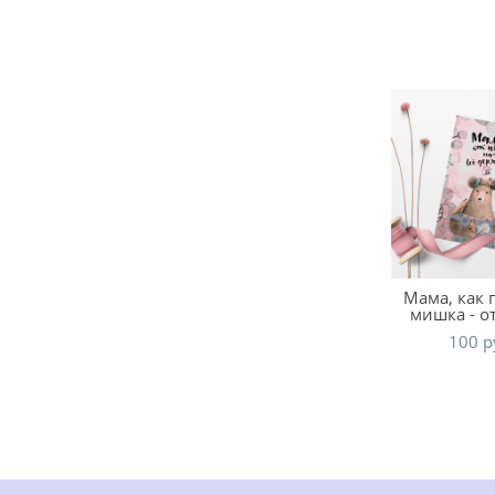
Мама, как п
мишка - о
100 p