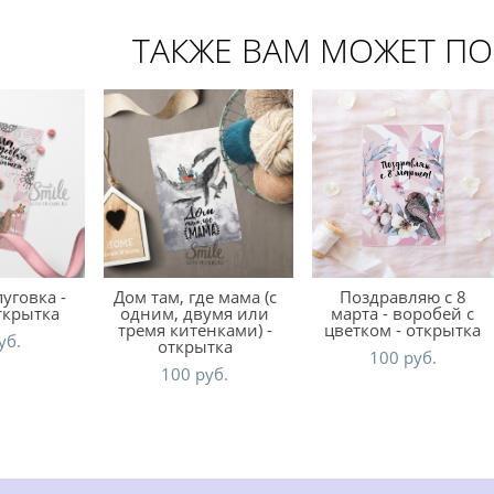
ТАКЖЕ ВАМ МОЖЕТ П
уговка -
Дом там, где мама (с
Поздравляю с 8
ткрытка
одним, двумя или
марта - воробей с
тремя китенками) -
цветком - открытка
уб.
открытка
100 pуб.
100 pуб.