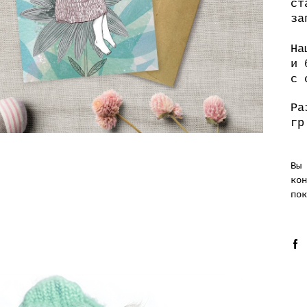
ст
за
На
и 
с 
Ра
гр
Вы
кон
пок