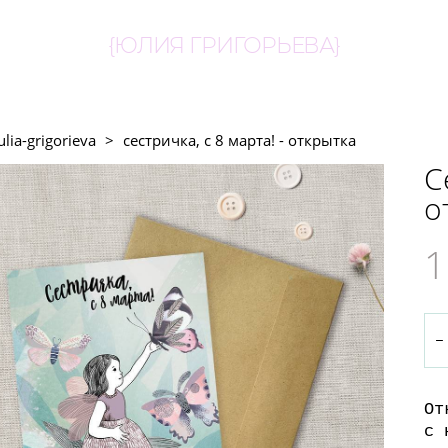
{ЮЛИЯ ГРИГОРЬЕВА}
ulia-grigorieva
>
сестричка, с 8 марта! - открытка
С
о
1
От
с 