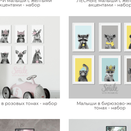
И малыши c желтыми
ЛЕСНЫЕ малыши c жё
кцентами - набор
акцентами - набо
в розовых тонах - набор
Малыши в бирюзово-ж
тонах - набор