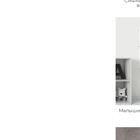
САФАР
а
Малыши 