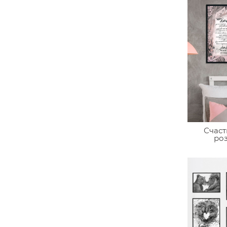
Счаст
роз