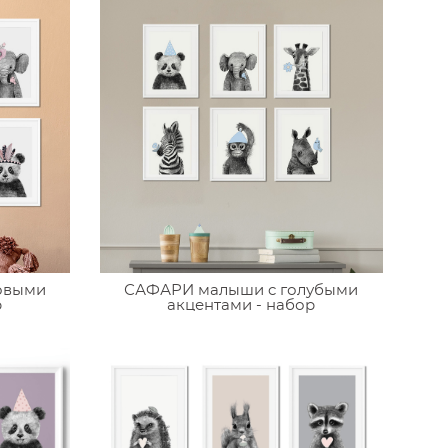
овыми
САФАРИ малыши c голубыми
р
акцентами - набор