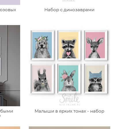
юзовых
Набор с динозаврами
убыми
Малыши в ярких тонах - набор
р