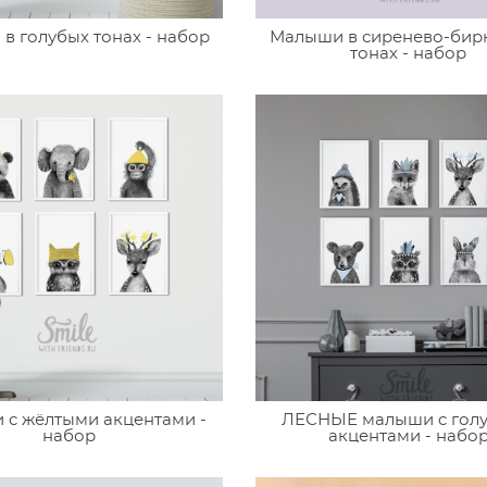
в голубых тонах - набор
Малыши в сиренево-бир
тонах - набор
c жёлтыми акцентами -
ЛЕСНЫЕ малыши c гол
набор
акцентами - набо