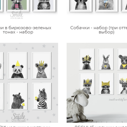
и в бирюзово-зеленых
Собачки - набор (три отт
тонах - набор
выбор)