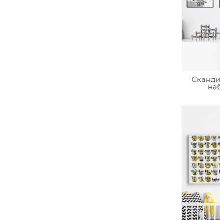
Сканд
на