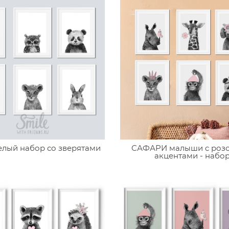
елый набор со зверятами
САФАРИ малыши c роз
акцентами - набо