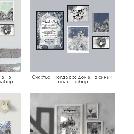
а - в
Счастье - когда все дома - в синих
 набор
тонах - набор