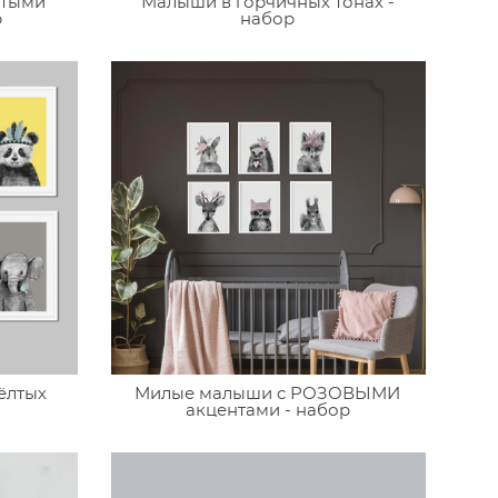
лтыми
Малыши в горчичных тонах -
р
набор
ёлтых
Милые малыши c РОЗОВЫМИ
акцентами - набор