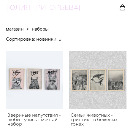
{ЮЛИЯ ГРИГОРЬЕВА}
магазин
>
наборы
Сортировка:
новинки
Звериные напутствия -
Семьи животных -
люби - учись - мечтай -
триптих - в бежевых
набор
тонах