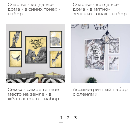
Счастье - когда все
Счастье - когда все
дома - в синих тонах -
дома - в мятно-
набор
зеленых тонах - набор
Семья - самое теплое
Ассиметричный набор
место на земле - в
с оленями
жёлтых тонах - набор
1
2
3