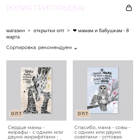
{ЮЛИЯ ГРИГОРЬЕВА}
магазин
>
открытки опт
>
❤︎ мамам и бабушкам - 8
марта
Сортировка:
рекомендуем
ОПТ
ОПТ
Сердце мамы -
Спасибо, мама - совы -
жирафы - с одним или
с одним или двумя
двумя жирафятами -
совятами - оптовая