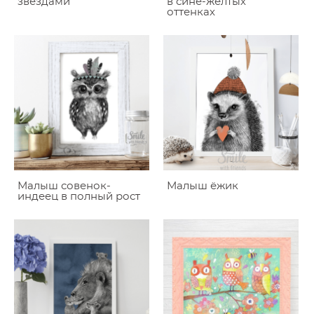
звездами
в сине-желтых
оттенках
Малыш совенок-
Малыш ёжик
индеец в полный рост