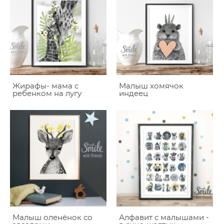
Жирафы- мама с
Малыш хомячок
ребенком на лугу
индеец
Малыш оленёнок со
Алфавит с малышами -