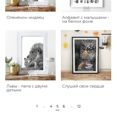
Оленёнок-индеец
Алфавит с малышами -
на белом фоне
Львы - папа с двумя
Слушай свое сердце
детьми
...
...
1
4
5
6
12