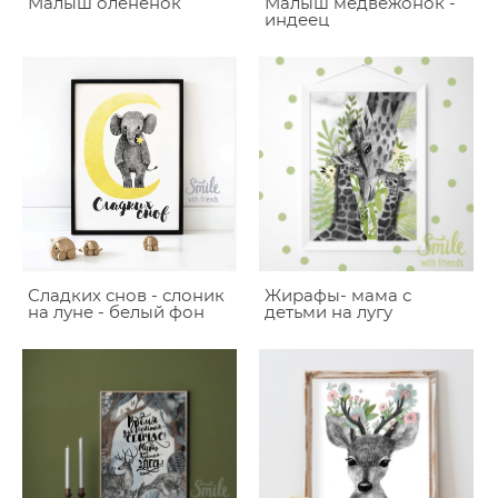
Малыш олененок
Малыш медвежонок -
индеец
Сладких снов - слоник
Жирафы- мама с
на луне - белый фон
детьми на лугу