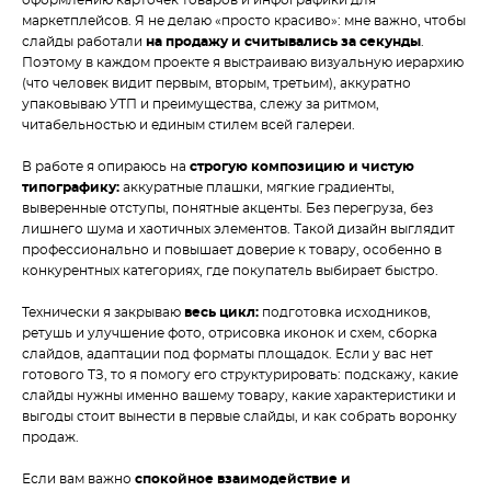
оформлению карточек товаров и инфографики для
маркетплейсов. Я не делаю «просто красиво»: мне важно, чтобы
слайды работали
на продажу и считывались за секунды
.
Поэтому в каждом проекте я выстраиваю визуальную иерархию
(что человек видит первым, вторым, третьим), аккуратно
упаковываю УТП и преимущества, слежу за ритмом,
читабельностью и единым стилем всей галереи.
В работе я опираюсь на
строгую композицию и чистую
типографику:
аккуратные плашки, мягкие градиенты,
выверенные отступы, понятные акценты. Без перегруза, без
лишнего шума и хаотичных элементов. Такой дизайн выглядит
профессионально и повышает доверие к товару, особенно в
конкурентных категориях, где покупатель выбирает быстро.
Технически я закрываю
весь цикл:
подготовка исходников,
ретушь и улучшение фото, отрисовка иконок и схем, сборка
слайдов, адаптации под форматы площадок. Если у вас нет
готового ТЗ, то я помогу его структурировать: подскажу, какие
слайды нужны именно вашему товару, какие характеристики и
выгоды стоит вынести в первые слайды, и как собрать воронку
продаж.
Если вам важно
спокойное взаимодействие и